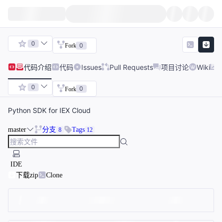
0
0
Fork
代码
介绍
代码
Issues
Pull Requests
项目讨论
Wiki
0
0
Fork
Python SDK for IEX Cloud
master
分支
Tags
8
12
IDE
下载zip
Clone