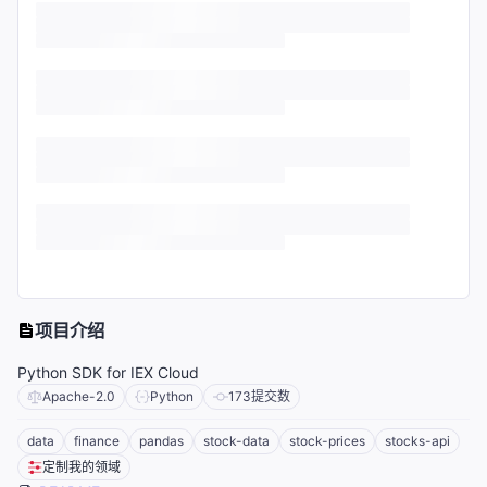
项目介绍
Python SDK for IEX Cloud
Apache-2.0
Python
173
提交数
data
finance
pandas
stock-data
stock-prices
stocks-api
定制我的领域