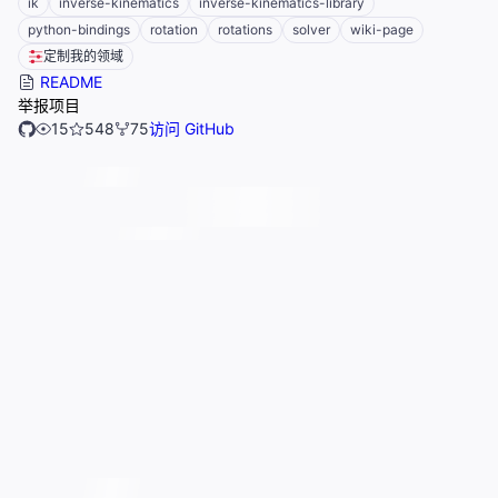
ik
inverse-kinematics
inverse-kinematics-library
python-bindings
rotation
rotations
solver
wiki-page
定制我的领域
README
举报项目
15
548
75
访问 GitHub