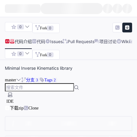
0
0
Fork
代码
介绍
代码
Issues
Pull Requests
项目讨论
Wiki
0
0
Fork
Minimal Inverse Kinematics library
master
分支
Tags
3
2
IDE
下载zip
Clone