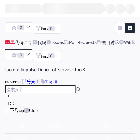
0
0
Fork
代码
介绍
代码
Issues
Pull Requests
项目讨论
Wiki
0
0
Fork
:bomb: Impulse Denial-of-service ToolKit
master
分支
Tags
1
0
IDE
下载zip
Clone