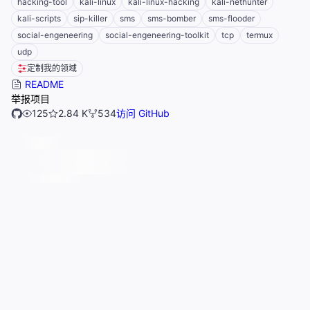
hacking-tool
kali-linux
kali-linux-hacking
kali-nethunter
kali-scripts
sip-killer
sms
sms-bomber
sms-flooder
social-engeneering
social-engeneering-toolkit
tcp
termux
udp
定制我的领域
README
举报项目
125
2.84 K
534
访问 GitHub