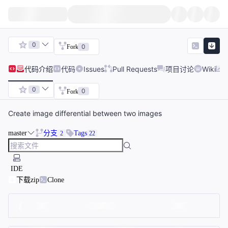
0
0
Fork
代码
介绍
代码
Issues
Pull Requests
项目讨论
Wiki
0
0
Fork
Create image differential between two images
master
分支
Tags
2
22
IDE
下载zip
Clone