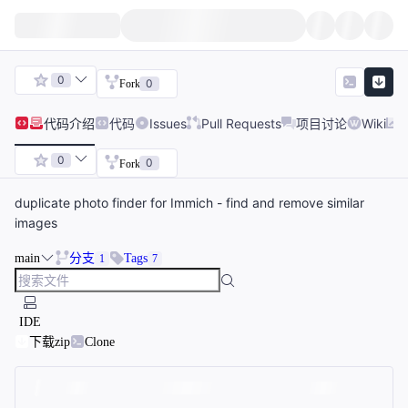
0
0
Fork
代码
介绍
代码
Issues
Pull Requests
项目讨论
Wiki
0
0
Fork
duplicate photo finder for Immich - find and remove similar
images
main
分支
Tags
1
7
IDE
下载zip
Clone