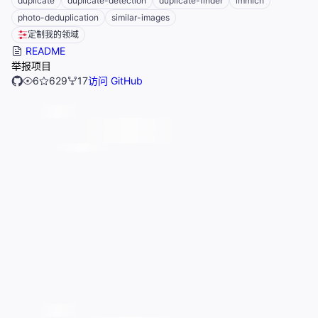
duplicate
duplicate-detection
duplicate-finder
immich
photo-deduplication
similar-images
定制我的领域
README
举报项目
6
629
17
访问 GitHub