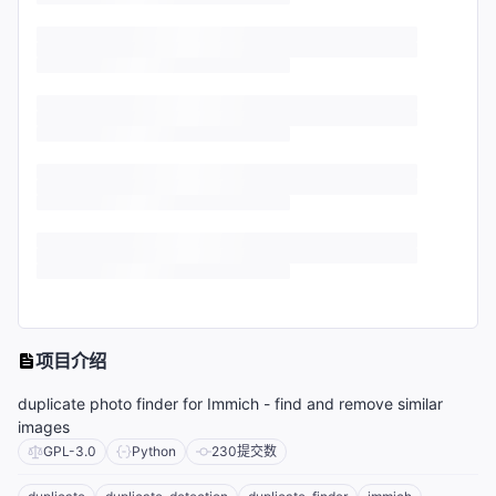
项目介绍
duplicate photo finder for Immich - find and remove similar
images
GPL-3.0
Python
230
提交数