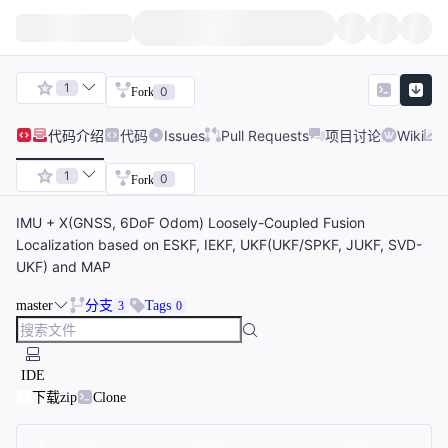
1
0
Fork
代码
介绍
代码
Issues
Pull Requests
项目讨论
Wiki
1
0
Fork
IMU + X(GNSS, 6DoF Odom) Loosely-Coupled Fusion
Localization based on ESKF, IEKF, UKF(UKF/SPKF, JUKF, SVD-
UKF) and MAP
master
分支
Tags
3
0
IDE
下载zip
Clone