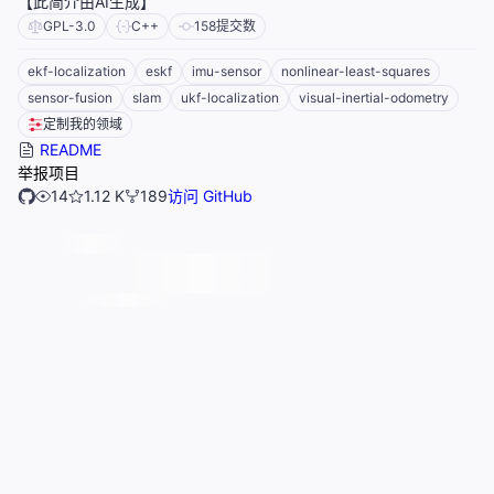
【此简介由AI生成】
GPL-3.0
C++
158
提交数
ekf-localization
eskf
imu-sensor
nonlinear-least-squares
sensor-fusion
slam
ukf-localization
visual-inertial-odometry
定制我的领域
README
举报项目
14
1.12 K
189
访问 GitHub