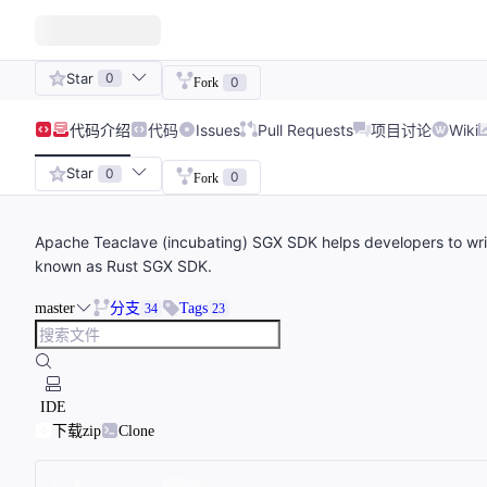
Star
0
0
Fork
代码
介绍
代码
Issues
Pull Requests
项目讨论
Wiki
Star
0
0
Fork
Apache Teaclave (incubating) SGX SDK helps developers to writ
known as Rust SGX SDK.
master
分支
Tags
34
23
IDE
下载zip
Clone