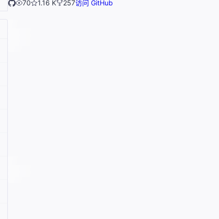
70
1.16 K
257
访问 GitHub