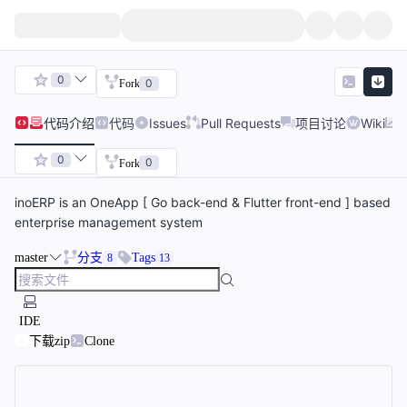
0
0
Fork
代码
介绍
代码
Issues
Pull Requests
项目讨论
Wiki
0
0
Fork
inoERP is an OneApp [ Go back-end & Flutter front-end ] based
enterprise management system
master
分支
Tags
8
13
IDE
下载zip
Clone