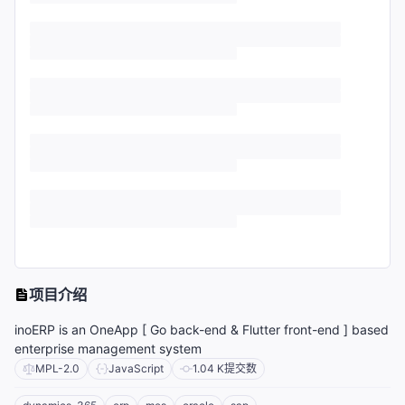
项目介绍
inoERP is an OneApp [ Go back-end & Flutter front-end ] based
enterprise management system
MPL-2.0
JavaScript
1.04 K
提交数