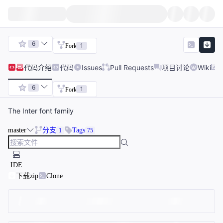
6
1
Fork
代码
介绍
代码
Issues
Pull Requests
项目讨论
Wiki
6
1
Fork
The Inter font family
master
分支
Tags
1
75
IDE
下载zip
Clone