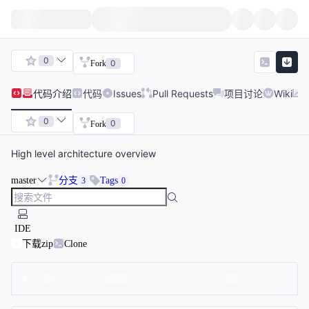
0
0
Fork
代码
介绍
代码
Issues
Pull Requests
项目讨论
Wiki
0
0
Fork
High level architecture overview
master
分支
Tags
3
0
IDE
下载zip
Clone