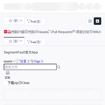
0
0
Fork
代码
介绍
代码
Issues
Pull Requests
项目讨论
Wiki
0
0
Fork
SegmentFault官方App
master
分支
Tags
2
3
IDE
下载zip
Clone