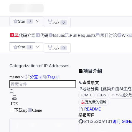
Star
0
0
Fork
代码
介绍
代码
Issues
Pull Requests
项目讨论
Wiki
Star
0
0
Fork
Categorization of IP Addresses
项目介绍
master
分支
Tags
2
0
查看原文
IP地址分类【此简介由AI生成
MIT
Go
799
提交数
定制我的领域
IDE
README
下载zip
Clone
举报项目
1
530
131
访问 GitH