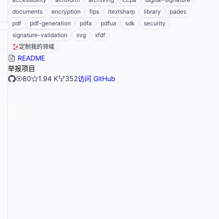
documents
encryption
fips
itextsharp
library
pades
pdf
pdf-generation
pdfa
pdfua
sdk
security
signature-validation
svg
xfdf
定制我的领域
README
举报项目
80
1.94 K
352
访问 GitHub