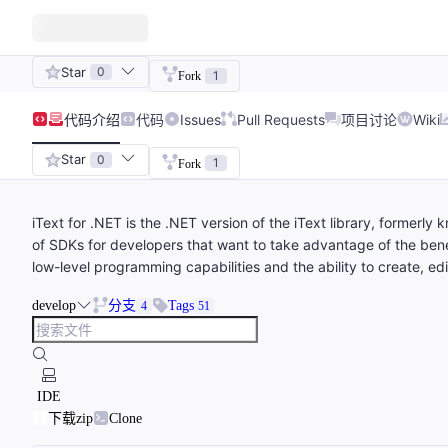
Star
0
1
Fork
代码
介绍
代码
Issues
Pull Requests
项目讨论
Wiki
Star
0
1
Fork
iText for .NET is the .NET version of the iText library, formerly
of SDKs for developers that want to take advantage of the ben
low-level programming capabilities and the ability to create, ed
develop
分支
Tags
4
51
IDE
下载zip
Clone