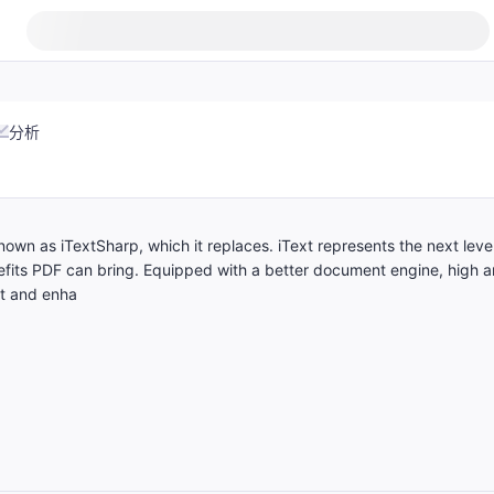
分析
 known as iTextSharp, which it replaces. iText represents the next leve
efits PDF can bring. Equipped with a better document engine, high 
it and enha