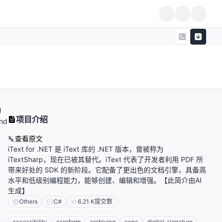
l
项目介绍
and
查看原文
iText for .NET 是 iText 库的 .NET 版本，曾被称为
iTextSharp，现在已被其替代。iText 代表了开发者利用 PDF 所
带来好处的 SDK 的新阶段。它配备了更出色的文档引擎，具备高
水平和低级别编程能力，能够创建、编辑和增强。【此简介由AI
生成】
Others
C#
6.21 K
提交数
accessibility
acroform
archiving
ccpa
digital-signature