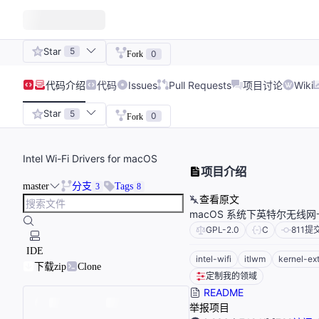
Star
5
0
Fork
代码
介绍
代码
Issues
Pull Requests
项目讨论
Wiki
Star
5
0
Fork
Intel Wi-Fi Drivers for macOS
项目介绍
master
分支
Tags
3
8
查看原文
macOS 系统下英特尔无线
GPL-2.0
C
811
提
IDE
intel-wifi
itlwm
kernel-ex
下载zip
Clone
定制我的领域
README
举报项目