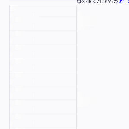
236
7.12 K
722
访问 G