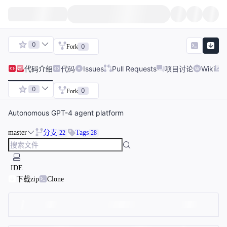
0
0
Fork
代码
介绍
代码
Issues
Pull Requests
项目讨论
Wiki
0
0
Fork
Autonomous GPT-4 agent platform
master
分支
Tags
22
28
IDE
下载zip
Clone