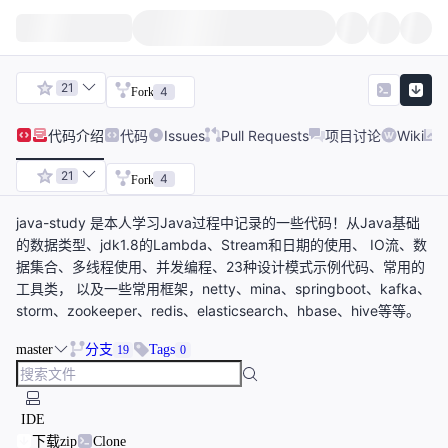
21
4
Fork
代码
介绍
代码
Issues
Pull Requests
项目讨论
Wiki
21
4
Fork
java-study 是本人学习Java过程中记录的一些代码！从Java基础
的数据类型、jdk1.8的Lambda、Stream和日期的使用、 IO流、数
据集合、多线程使用、并发编程、23种设计模式示例代码、常用的
工具类， 以及一些常用框架，netty、mina、springboot、kafka、
storm、zookeeper、redis、elasticsearch、hbase、hive等等。
master
分支
Tags
19
0
IDE
下载zip
Clone