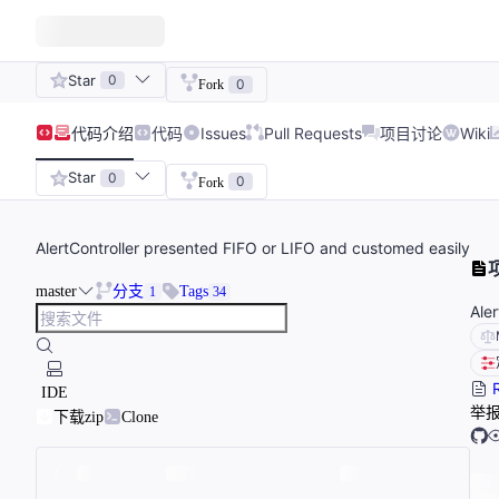
Star
0
0
Fork
代码
介绍
代码
Issues
Pull Requests
项目讨论
Wiki
Star
0
0
Fork
AlertController presented FIFO or LIFO and customed easily
master
分支
Tags
1
34
Ale
R
IDE
举
下载zip
Clone