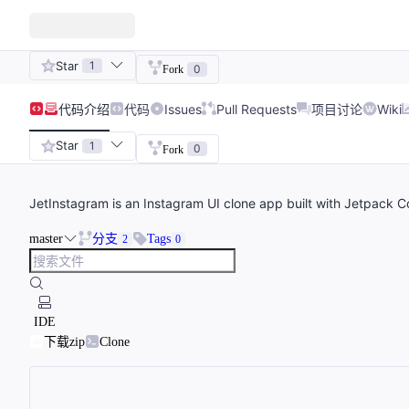
Star
1
0
Fork
代码
介绍
代码
Issues
Pull Requests
项目讨论
Wiki
Star
1
0
Fork
JetInstagram is an Instagram UI clone app built with Jetpack 
master
分支
Tags
2
0
IDE
下载zip
Clone