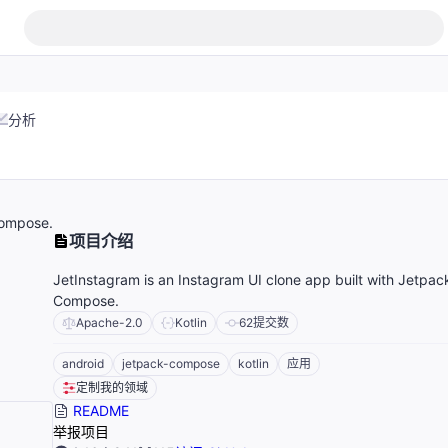
分析
Compose.
项目介绍
JetInstagram is an Instagram UI clone app built with Jetpac
Compose.
Apache-2.0
Kotlin
62
提交数
android
jetpack-compose
kotlin
应用
定制我的领域
README
举报项目