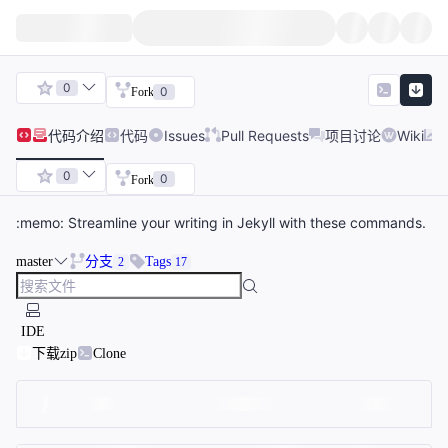
0
0
Fork
代码
介绍
代码
Issues
Pull Requests
项目讨论
Wiki
0
0
Fork
:memo: Streamline your writing in Jekyll with these commands.
master
分支
Tags
2
17
IDE
下载zip
Clone