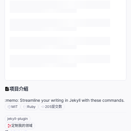
项目介绍
:memo: Streamline your writing in Jekyll with these commands.
MIT
Ruby
205
提交数
jekyll-plugin
定制我的领域