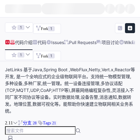
1
1
Fork
代码
介绍
代码
Issues
Pull Requests
项目讨论
Wiki
1
1
Fork
JetLinks 基于Java,Spring Boot ,WebFlux,Netty,Vert.x,Reactor等
开发, 是一个全响应式的企业级物联网平台。支持统一物模型管理,
多种设备,多种厂家,统一管理。统一设备连接管理,多协议适配
(TCP,MQTT,UDP,CoAP,HTTP等),屏蔽网络编程复杂性,灵活接入不
同厂家不同协议等设备。实时数据处理,设备告警,消息通知,数据转
发。地理位置,数据可视化等。能帮助你快速建立物联网相关业务系
统。
2.11
分支
Tags
28
21