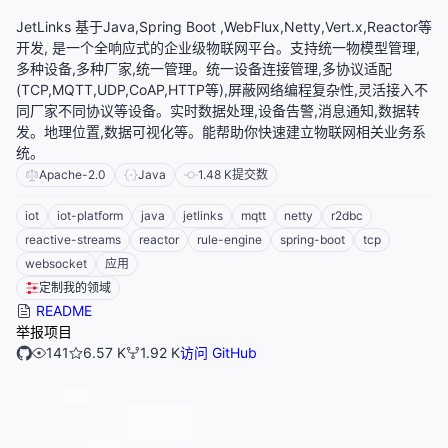
JetLinks 基于Java,Spring Boot ,WebFlux,Netty,Vert.x,Reactor等
开发, 是一个全响应式的企业级物联网平台。支持统一物模型管理,
多种设备,多种厂家,统一管理。统一设备连接管理,多协议适配
(TCP,MQTT,UDP,CoAP,HTTP等),屏蔽网络编程复杂性,灵活接入不
同厂家不同协议等设备。实时数据处理,设备告警,消息通知,数据转
发。地理位置,数据可视化等。能帮助你快速建立物联网相关业务系
统。
Apache-2.0
Java
1.48 K
提交数
iot
iot-platform
java
jetlinks
mqtt
netty
r2dbc
reactive-streams
reactor
rule-engine
spring-boot
tcp
websocket
应用
定制我的领域
README
举报项目
141
6.57 K
1.92 K
访问 GitHub