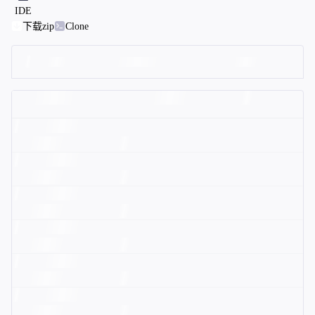
IDE
下载zip
Clone