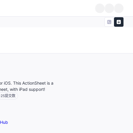
or iOS. This ActionSheet is a
eet, with iPad support!
25
提交数
tHub