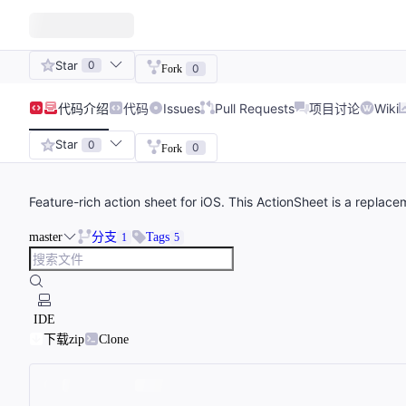
Star
0
0
Fork
代码
介绍
代码
Issues
Pull Requests
项目讨论
Wiki
Star
0
0
Fork
Feature-rich action sheet for iOS. This ActionSheet is a replace
master
分支
Tags
1
5
IDE
下载zip
Clone