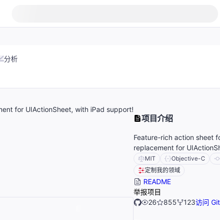
分析
ment for UIActionSheet, with iPad support!
项目介绍
Feature-rich action sheet f
replacement for UIActionSh
MIT
Objective-C
定制我的领域
README
举报项目
26
855
123
访问 Gi