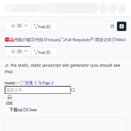
0
0
Fork
代码
介绍
代码
Issues
Pull Requests
项目讨论
Wiki
0
0
Fork
Jr. the static, static javascript site generator (you should see
this)
master
分支
Tags
3
2
IDE
下载zip
Clone