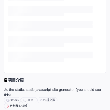
项目介绍
Jr. the static, static javascript site generator (you should see
this)
Others
HTML
29
提交数
定制我的领域