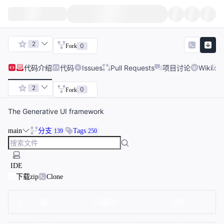
2
0
Fork
代码
介绍
代码
Issues
Pull Requests
项目讨论
Wiki
2
0
Fork
The Generative UI framework
main
分支
Tags
139
250
IDE
下载zip
Clone