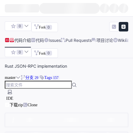
0
0
Fork
代码
介绍
代码
Issues
Pull Requests
项目讨论
Wiki
0
0
Fork
Rust JSON-RPC implementation
master
分支
Tags
29
157
IDE
下载zip
Clone