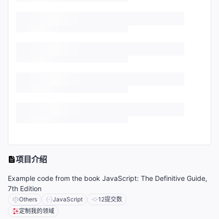
项目介绍
Example code from the book JavaScript: The Definitive Guide,
7th Edition
Others
JavaScript
12
提交数
定制我的领域