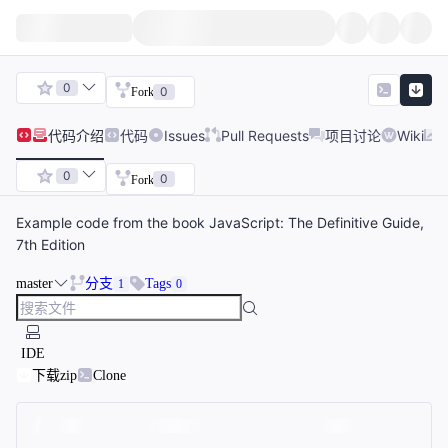
0
0
Fork
代码
介绍
代码
Issues
Pull Requests
项目讨论
Wiki
0
0
Fork
Example code from the book JavaScript: The Definitive Guide,
7th Edition
master
分支
Tags
1
0
IDE
下载zip
Clone