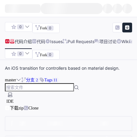
0
0
Fork
代码
介绍
代码
Issues
Pull Requests
项目讨论
Wiki
0
0
Fork
An iOS transition for controllers based on material design.
master
分支
Tags
2
11
IDE
下载zip
Clone