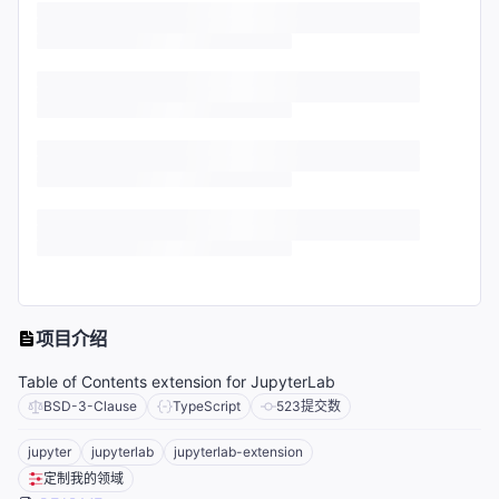
项目介绍
Table of Contents extension for JupyterLab
BSD-3-Clause
TypeScript
523
提交数
jupyter
jupyterlab
jupyterlab-extension
定制我的领域