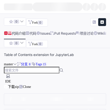
0
0
Fork
代码
介绍
代码
Issues
Pull Requests
项目讨论
Wiki
0
0
Fork
Table of Contents extension for JupyterLab
master
分支
Tags
8
15
IDE
下载zip
Clone