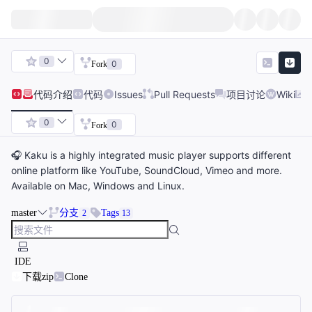
0
0
Fork
代码
介绍
代码
Issues
Pull Requests
项目讨论
Wiki
0
0
Fork
🎧 Kaku is a highly integrated music player supports different
online platform like YouTube, SoundCloud, Vimeo and more.
Available on Mac, Windows and Linux.
master
分支
Tags
2
13
IDE
下载zip
Clone