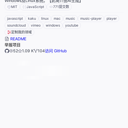
Windows及Linux系统。【此简介由AI生成】
MIT
JavaScript
771
提交数
javascript
kaku
linux
mac
music
music-player
player
soundcloud
vimeo
windows
youtube
定制我的领域
README
举报项目
52
1.09 K
104
访问 GitHub