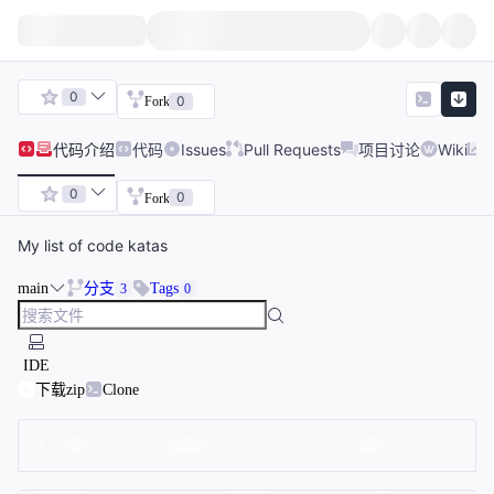
0
0
Fork
代码
介绍
代码
Issues
Pull Requests
项目讨论
Wiki
0
0
Fork
My list of code katas
main
分支
Tags
3
0
IDE
下载zip
Clone