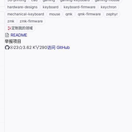
hardware-designs
keyboard
keyboard-firmware
keychron
mechanical-keyboard
mouse
qmk
qmk-firmware
zephyr
zmk
zmk-firmware
定制我的领域
README
举报项目
23
3.62 K
290
访问 GitHub