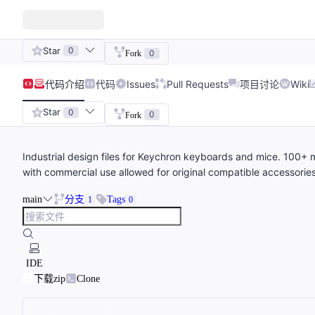
Star
0
0
Fork
代码
介绍
代码
Issues
Pull Requests
项目讨论
Wiki
Star
0
0
Fork
Industrial design files for Keychron keyboards and mice. 100+
with commercial use allowed for original compatible accessories
main
分支
Tags
1
0
IDE
下载zip
Clone