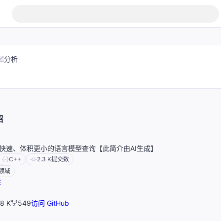
分析
绍
：更快速、体积更小的语言模型查询【此简介由AI生成】
C++
2.3 K
提交数
领域
E
.8 K
549
访问 GitHub