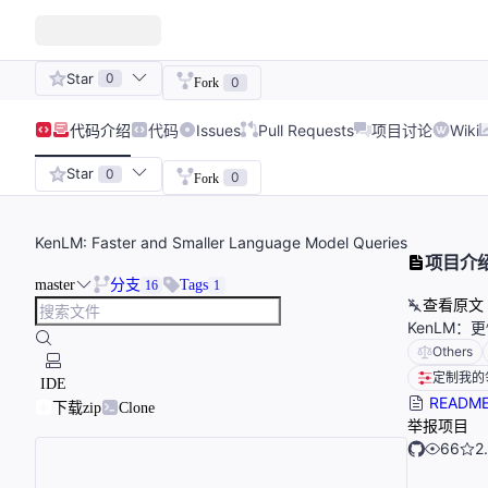
Star
0
0
Fork
代码
介绍
代码
Issues
Pull Requests
项目讨论
Wiki
Star
0
0
Fork
KenLM: Faster and Smaller Language Model Queries
项目介
master
分支
Tags
16
1
查看原文
KenLM
Others
定制我的
IDE
READM
下载zip
Clone
举报项目
66
2