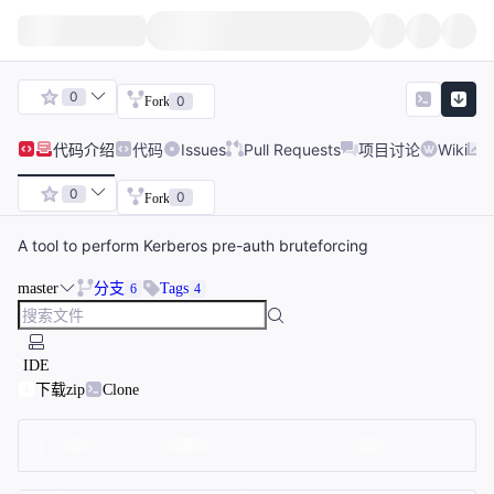
0
0
Fork
代码
介绍
代码
Issues
Pull Requests
项目讨论
Wiki
0
0
Fork
A tool to perform Kerberos pre-auth bruteforcing
master
分支
Tags
6
4
IDE
下载zip
Clone