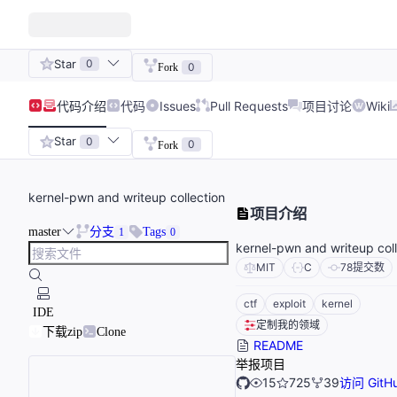
Star
0
0
Fork
代码
介绍
代码
Issues
Pull Requests
项目讨论
Wiki
Star
0
0
Fork
kernel-pwn and writeup collection
项目介绍
master
分支
Tags
1
0
kernel-pwn and writeup coll
MIT
C
78
提交数
ctf
exploit
kernel
IDE
定制我的领域
下载zip
Clone
README
举报项目
15
725
39
访问 GitH