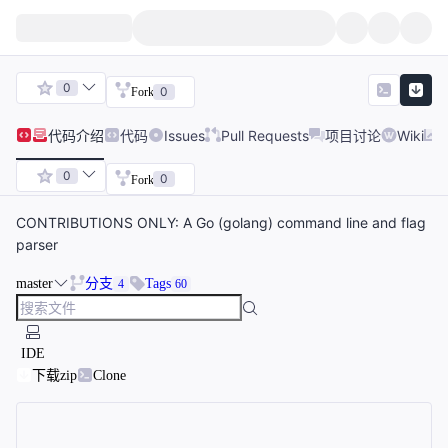
0
0
Fork
代码
介绍
代码
Issues
Pull Requests
项目讨论
Wiki
0
0
Fork
CONTRIBUTIONS ONLY: A Go (golang) command line and flag
parser
master
分支
Tags
4
60
IDE
下载zip
Clone