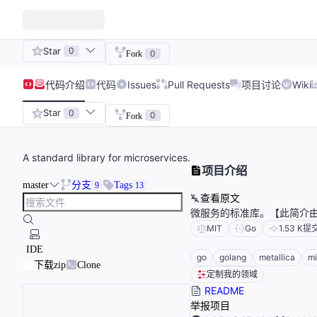
Star
0
0
Fork
代码
介绍
代码
Issues
Pull Requests
项目讨论
Wiki
Star
0
0
Fork
A standard library for microservices.
项目介绍
master
分支
Tags
9
13
查看原文
微服务的标准库。【此简介由
MIT
Go
1.53 K
提
IDE
go
golang
metallica
mi
下载zip
Clone
定制我的领域
README
举报项目