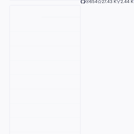
654
27.43 K
2.44 K