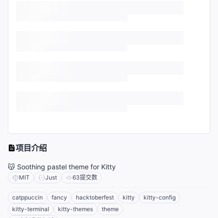
项目介绍
😽 Soothing pastel theme for Kitty
MIT
Just
63
提交数
catppuccin
fancy
hacktoberfest
kitty
kitty-config
kitty-terminal
kitty-themes
theme