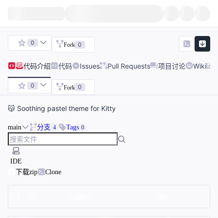
0
0
Fork
代码
介绍
代码
Issues
Pull Requests
项目讨论
Wiki
0
0
Fork
😽 Soothing pastel theme for Kitty
main
分支
Tags
4
0
IDE
下载zip
Clone