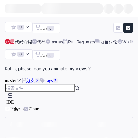
0
0
Fork
代码
介绍
代码
Issues
Pull Requests
项目讨论
Wiki
0
0
Fork
Kotlin, please, can you animate my views ?
master
分支
Tags
3
2
IDE
下载zip
Clone