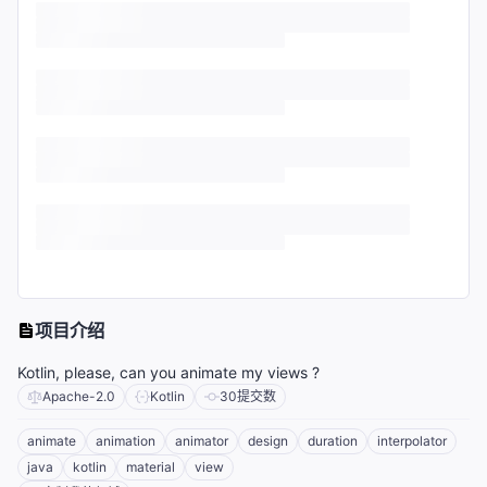
项目介绍
Kotlin, please, can you animate my views ?
Apache-2.0
Kotlin
30
提交数
animate
animation
animator
design
duration
interpolator
java
kotlin
material
view