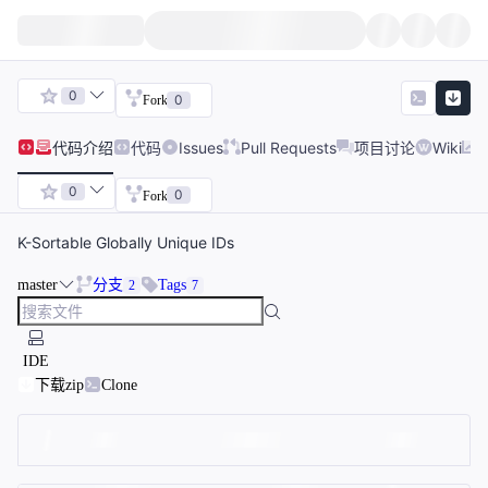
0
0
Fork
代码
介绍
代码
Issues
Pull Requests
项目讨论
Wiki
0
0
Fork
K-Sortable Globally Unique IDs
master
分支
Tags
2
7
IDE
下载zip
Clone