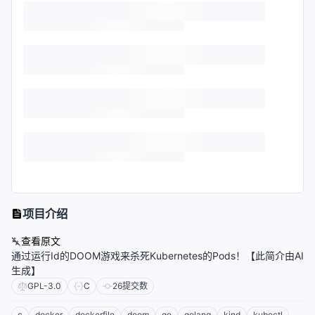
项目介绍
查看原文
通过运行Id的DOOM游戏来杀死Kubernetes的Pods！【此简介由AI
生成】
GPL-3.0
C
26
提交数
c
docker
dockerfile
doom
go
golang
kind
kubectl