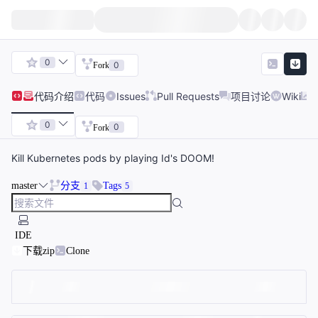
0
0
Fork
代码
介绍
代码
Issues
Pull Requests
项目讨论
Wiki
0
0
Fork
Kill Kubernetes pods by playing Id's DOOM!
master
分支
Tags
1
5
IDE
下载zip
Clone