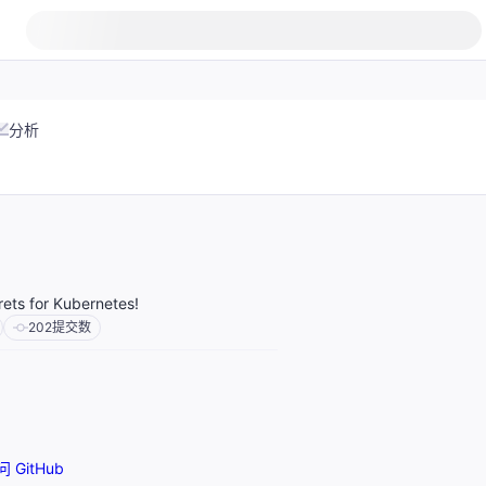
分析
rets for Kubernetes!
202
提交数
 GitHub