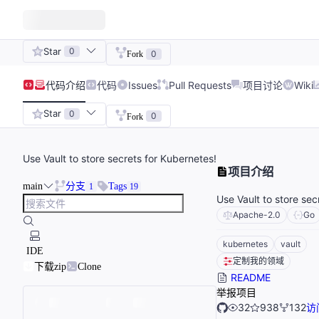
Star
0
0
Fork
代码
介绍
代码
Issues
Pull Requests
项目讨论
Wiki
Star
0
0
Fork
Use Vault to store secrets for Kubernetes!
项目介绍
main
分支
Tags
1
19
Use Vault to store sec
Apache-2.0
Go
kubernetes
vault
IDE
定制我的领域
下载zip
Clone
README
举报项目
32
938
132
访问