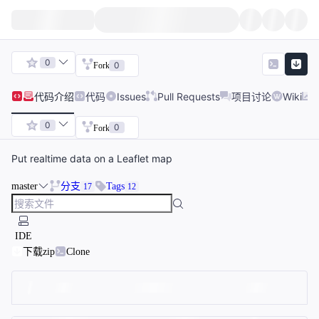
0
0
Fork
代码
介绍
代码
Issues
Pull Requests
项目讨论
Wiki
0
0
Fork
Put realtime data on a Leaflet map
master
分支
Tags
17
12
IDE
下载zip
Clone