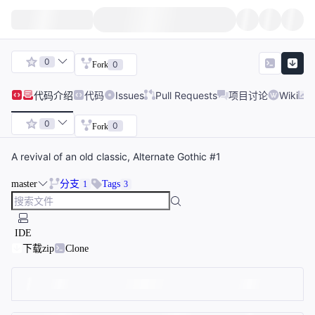
0
0
Fork
代码
介绍
代码
Issues
Pull Requests
项目讨论
Wiki
0
0
Fork
A revival of an old classic, Alternate Gothic #1
master
分支
Tags
1
3
IDE
下载zip
Clone