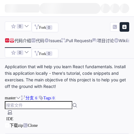
0
0
Fork
代码
介绍
代码
Issues
Pull Requests
项目讨论
Wiki
0
0
Fork
Application that will help you learn React fundamentals. Install
this application locally - there's tutorial, code snippets and
exercises. The main objective of this project is to help you get
off the ground with React!
master
分支
Tags
6
0
IDE
下载zip
Clone