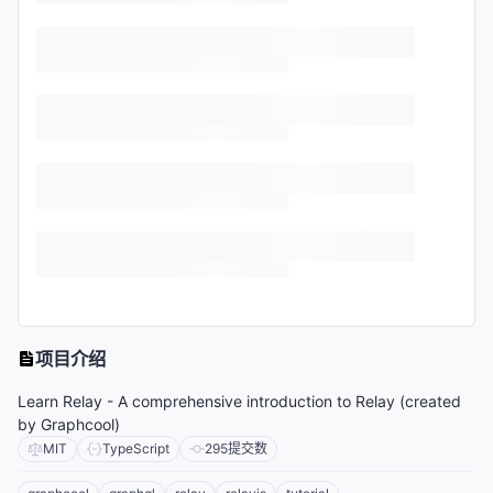
项目介绍
Learn Relay - A comprehensive introduction to Relay (created
by Graphcool)
MIT
TypeScript
295
提交数