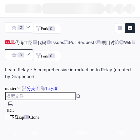
0
0
Fork
代码
介绍
代码
Issues
Pull Requests
项目讨论
Wiki
0
0
Fork
Learn Relay - A comprehensive introduction to Relay (created
by Graphcool)
master
分支
Tags
1
0
IDE
下载zip
Clone