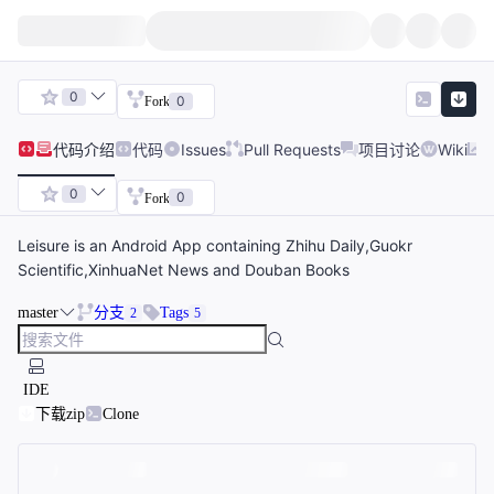
0
0
Fork
代码
介绍
代码
Issues
Pull Requests
项目讨论
Wiki
0
0
Fork
Leisure is an Android App containing Zhihu Daily,Guokr
Scientific,XinhuaNet News and Douban Books
master
分支
Tags
2
5
IDE
下载zip
Clone