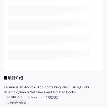
项目介绍
Leisure is an Android App containing Zhihu Daily,Guokr
Scientific,XinhuaNet News and Douban Books
LGPL-3.0
Java
127
提交数
定制我的领域