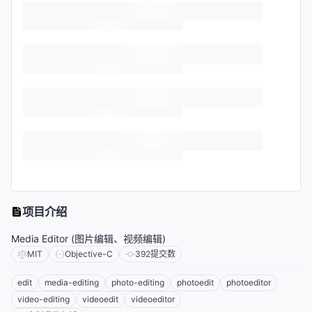
项目介绍
Media Editor (图片编辑、视频编辑)
MIT
Objective-C
392
提交数
edit
media-editing
photo-editing
photoedit
photoeditor
video-editing
videoedit
videoeditor