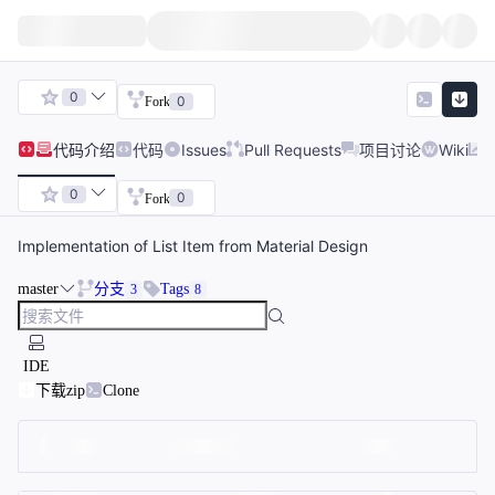
0
0
Fork
代码
介绍
代码
Issues
Pull Requests
项目讨论
Wiki
0
0
Fork
Implementation of List Item from Material Design
master
分支
Tags
3
8
IDE
下载zip
Clone