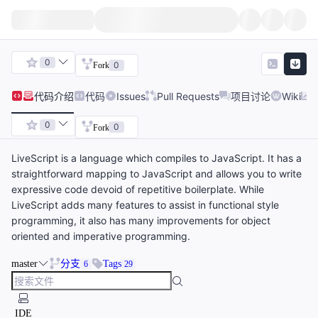
0
0
Fork
代码
介绍
代码
Issues
Pull Requests
项目讨论
Wiki
0
0
Fork
LiveScript is a language which compiles to JavaScript. It has a
straightforward mapping to JavaScript and allows you to write
expressive code devoid of repetitive boilerplate. While
LiveScript adds many features to assist in functional style
programming, it also has many improvements for object
oriented and imperative programming.
master
分支
Tags
6
29
IDE