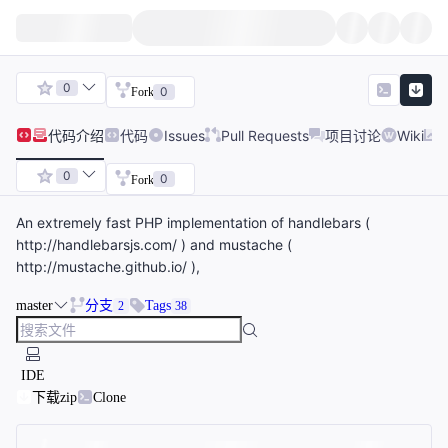
0
0
Fork
代码
介绍
代码
Issues
Pull Requests
项目讨论
Wiki
0
0
Fork
An extremely fast PHP implementation of handlebars (
http://handlebarsjs.com/ ) and mustache (
http://mustache.github.io/ ),
master
分支
Tags
2
38
IDE
下载zip
Clone