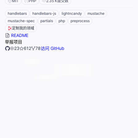
MIT
PHP
2.35 K
提交数
handlebars
handlebars-js
lightncandy
mustache
mustache-spec
partials
php
preprocess
定制我的领域
README
举报项目
23
612
78
访问 GitHub