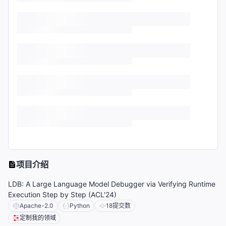
项目介绍
LDB: A Large Language Model Debugger via Verifying Runtime
Execution Step by Step (ACL'24)
Apache-2.0
Python
18
提交数
定制我的领域