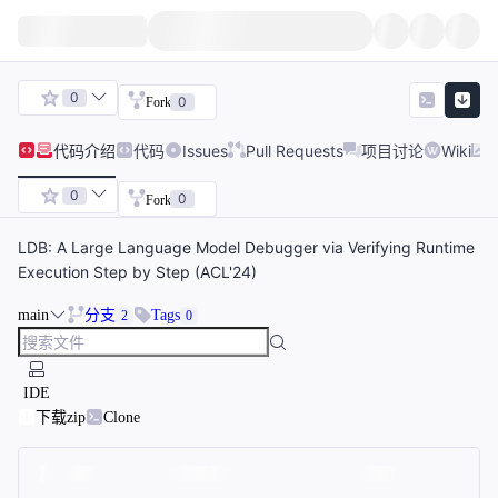
0
0
Fork
代码
介绍
代码
Issues
Pull Requests
项目讨论
Wiki
0
0
Fork
LDB: A Large Language Model Debugger via Verifying Runtime
Execution Step by Step (ACL'24)
main
分支
Tags
2
0
IDE
下载zip
Clone